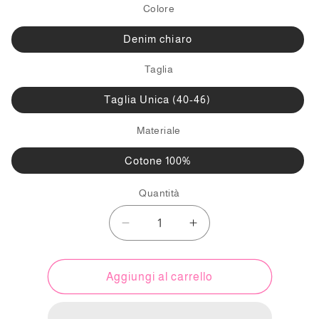
Colore
Denim chiaro
Taglia
Taglia Unica (40-46)
Materiale
Cotone 100%
Quantità
Diminuisci
Aumenta
quantità
quantità
per
per
Abito
Abito
Aggiungi al carrello
Denim
Denim
senza
senza