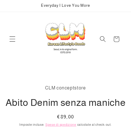
Vai
Everyday I Love You More
direttamente
ai contenuti
Carrello
Passa alle
informazioni
CLM conceptstore
sul prodotto
Abito Denim senza maniche
Prezzo
€89,00
di
Imposte incluse.
Spese di spedizione
calcolate al check-out.
listino