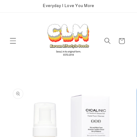
Vai
Everyday I Love You More
direttamente
ai contenuti
Carrello
Passa alle
informazioni
sul prodotto