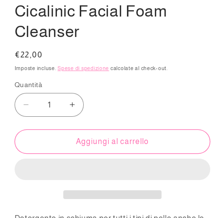
Cicalinic Facial Foam
Cleanser
Prezzo
€22,00
di
Imposte incluse.
Spese di spedizione
calcolate al check-out.
listino
Quantità
Diminuisci
Aumenta
quantità
quantità
per
per
Cicalinic
Cicalinic
Aggiungi al carrello
Facial
Facial
Foam
Foam
Cleanser
Cleanser