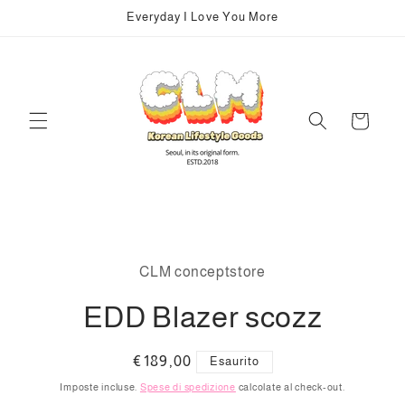
Vai
Everyday I Love You More
direttamente
ai contenuti
Carrello
Passa alle
informazioni
CLM conceptstore
sul prodotto
EDD Blazer scozz
Prezzo
€189,00
Esaurito
di
Imposte incluse.
Spese di spedizione
calcolate al check-out.
listino