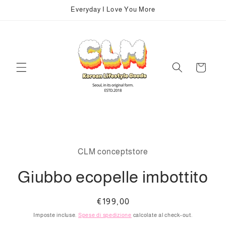
Vai
Everyday I Love You More
direttamente
ai contenuti
Carrello
Passa alle
informazioni
CLM conceptstore
sul prodotto
Giubbo ecopelle imbottito
Prezzo
€199,00
di
Imposte incluse.
Spese di spedizione
calcolate al check-out.
listino