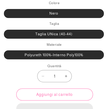
Colore
Nero
Taglia
Taglia UNica (40-44)
Materiale
Polyureth 100%-Interno Poly100%
Quantità
Diminuisci
Aumenta
quantità
quantità
per
per
Giubbo
Giubbo
Aggiungi al carrello
ecopelle
ecopelle
imbottito
imbottito