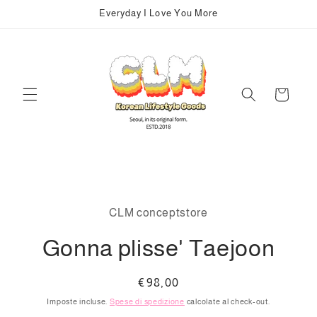
Vai
Everyday I Love You More
direttamente
ai contenuti
Carrello
Passa alle
informazioni
CLM conceptstore
sul prodotto
Gonna plisse' Taejoon
Prezzo
€98,00
di
Imposte incluse.
Spese di spedizione
calcolate al check-out.
listino