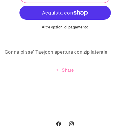
plisse&#39;
plisse&#39;
Taejoon
Taejoon
Altre opzioni di pagamento
Gonna plisse' Taejoon apertura con zip laterale
Share
Facebook
Instagram