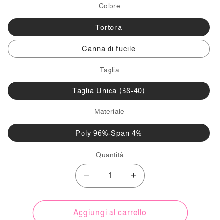
Colore
Tortora
Canna di fucile
Taglia
Taglia Unica (38-40)
Materiale
Poly 96%-Span 4%
Quantità
Diminuisci
Aumenta
quantità
quantità
per
per
Gonna
Gonna
Aggiungi al carrello