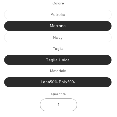
Colore
Variante
Petrolio
esaurita
o
non
Marrone
disponibile
Variante
Navy
esaurita
o
non
Taglia
disponibile
Taglia Unica
Materiale
Lana50% Poly50%
Quantità
Diminuisci
Aumenta
quantità
quantità