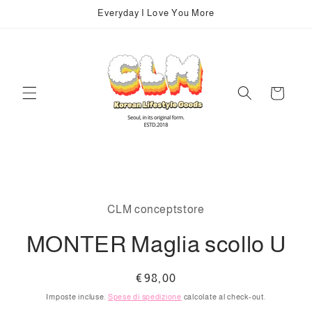
Vai
Everyday I Love You More
direttamente
ai contenuti
Carrello
Passa alle
informazioni
CLM conceptstore
sul prodotto
MONTER Maglia scollo U
Prezzo
€98,00
di
Imposte incluse.
Spese di spedizione
calcolate al check-out.
listino