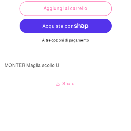
per
per
MONTER
MONTER
Aggiungi al carrello
Maglia
Maglia
scollo
scollo
U
U
Altre opzioni di pagamento
MONTER Maglia scollo U
Share