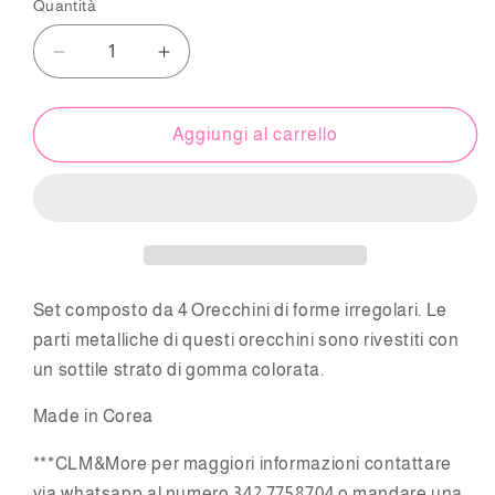
Quantità
Diminuisci
Aumenta
quantità
quantità
per
per
Set
Set
Aggiungi al carrello
4
4
Orecchini
Orecchini
Forme
Forme
Irregolari
Irregolari
Set composto da 4 Orecchini di forme irregolari. Le
parti metalliche di questi orecchini sono rivestiti con
un sottile strato di gomma colorata.
Made in Corea
***
CLM&More
per maggiori informazioni contattare
via whatsapp al numero 342 7758704 o mandare una