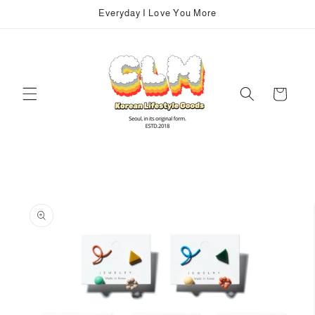
Vai
Everyday I Love You More
direttamente
ai contenuti
Carrello
Passa alle
informazioni
sul prodotto