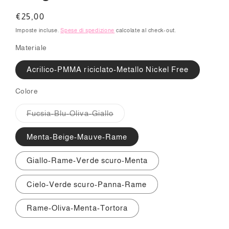
Prezzo
€25,00
di
Imposte incluse.
Spese di spedizione
calcolate al check-out.
listino
Materiale
Acrilico-PMMA riciclato-Metallo Nickel Free
Colore
Variante
Fucsia-Blu-Oliva-Giallo
esaurita
o
non
Menta-Beige-Mauve-Rame
disponibile
Giallo-Rame-Verde scuro-Menta
Cielo-Verde scuro-Panna-Rame
Rame-Oliva-Menta-Tortora