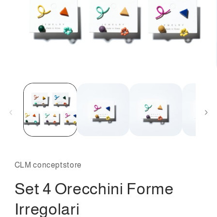
Apri
contenuti
multimediali
1
in
finestra
modale
CLM conceptstore
Set 4 Orecchini Forme
Irregolari