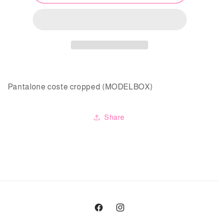
coste
coste
cropped
cropped
(MODELBOX)
(MODELBOX)
Pantalone coste cropped (MODELBOX)
Share
Facebook
Instagram