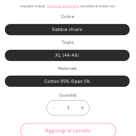
di
Imposte incluse.
Spese di spedizione
calcolate al check-out.
listino
Colore
Sabbia chiaro
Taglia
XL (44-46)
Materiale
Cotton 95%-Span 5%
Quantità
Diminuisci
Aumenta
quantità
quantità
per
per
Pantalone
Pantalone
Aggiungi al carrello