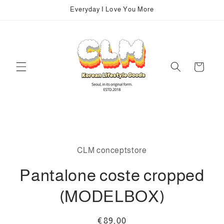
Vai
Everyday I Love You More
direttamente
ai contenuti
Carrello
Passa alle
informazioni
CLM conceptstore
sul prodotto
Pantalone coste cropped
(MODELBOX)
Prezzo
€89,00