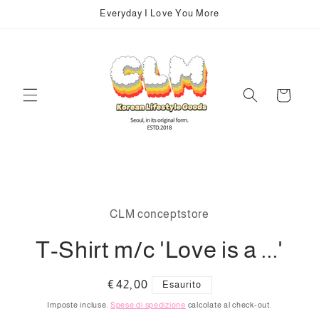
Vai
Everyday I Love You More
direttamente
ai contenuti
Carrello
Passa alle
informazioni
CLM conceptstore
sul prodotto
T-Shirt m/c 'Love is a ...'
Prezzo
€42,00
Esaurito
di
Imposte incluse.
Spese di spedizione
calcolate al check-out.
listino