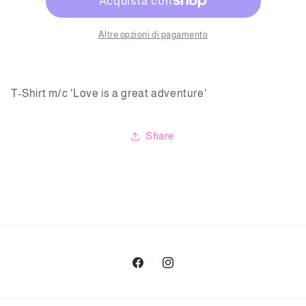
&#39;Love
&#39;Love
is
is
a
a
Altre opzioni di pagamento
...&#39;
...&#39;
T-Shirt m/c 'Love is a great adventure'
Share
Facebook
Instagram