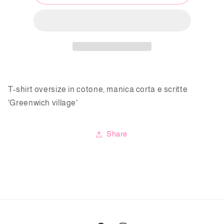
shirt
shirt
oversize
oversize
m/c
m/c
&#39;Greenwich
&#39;Greenwich
village&#39;
village&#39;
T-shirt oversize in cotone, manica corta e scritte
'Greenwich village'
Share