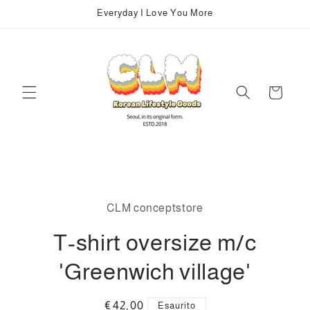
Vai
Everyday I Love You More
direttamente
ai contenuti
Carrello
Passa alle
informazioni
CLM conceptstore
sul prodotto
T-shirt oversize m/c
'Greenwich village'
Prezzo
€42,00
Esaurito