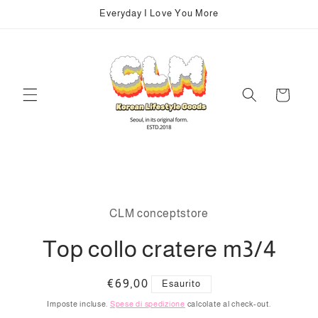
Vai
Everyday I Love You More
direttamente
ai contenuti
Carrello
Passa alle
informazioni
CLM conceptstore
sul prodotto
Top collo cratere m3/4
Prezzo
€69,00
Esaurito
di
Imposte incluse.
Spese di spedizione
calcolate al check-out.
listino