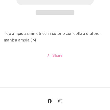
m3/4
m3/4
Top ampio asimmetrico in cotone con collo a cratere,
manica ampia 3/4
Share
Facebook
Instagram