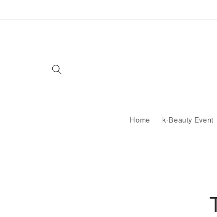
Vai
direttamente
ai contenuti
Home
k-Beauty Event
Passa a
informa
sul pro