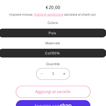
Prezzo
€20,00
di
Imposte incluse.
Spese di spedizione
calcolate al check-out.
listino
Colore
Pois
Materiale
Cot100%
Quantità
Diminuisci
Aumenta
quantità
quantità
per
per
Triangoli
Triangoli
Aggiungi al carrello
cotone-
cotone-
Mangto
Mangto