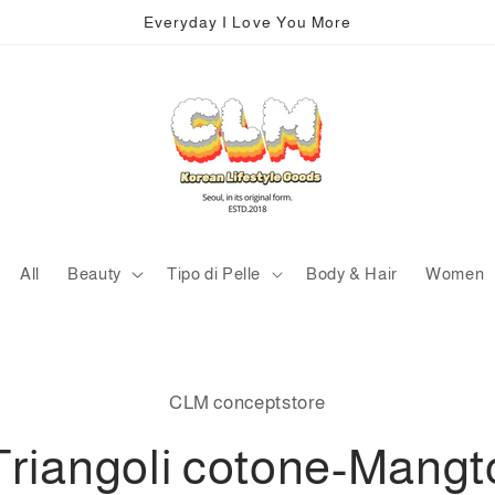
Everyday I Love You More
All
Beauty
Tipo di Pelle
Body & Hair
Women
lle
CLM conceptstore
zioni
dotto
Triangoli cotone-Mangt